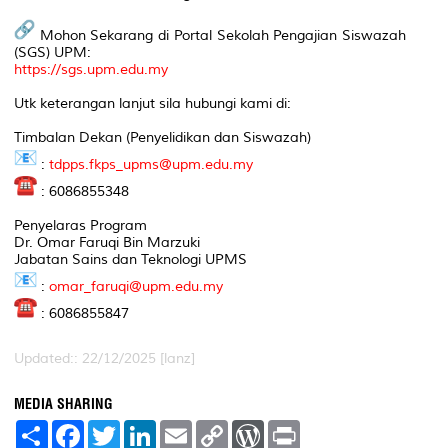
Mohon Sekarang di Portal Sekolah Pengajian Siswazah
(SGS) UPM:
https://sgs.upm.edu.my
Utk keterangan lanjut sila hubungi kami di:
Timbalan Dekan (Penyelidikan dan Siswazah)
:
tdpps.fkps_upms@upm.edu.my
: 6086855348
Penyelaras Program
Dr. Omar Faruqi Bin Marzuki
Jabatan Sains dan Teknologi UPMS
:
omar_faruqi@upm.edu.my
: 6086855847
Updated:: 22/12/2025 [lanz]
MEDIA SHARING
S
F
T
L
E
C
W
P
h
a
w
i
m
o
o
r