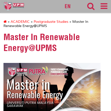
127
EN
»
ACADEMIC
»
Postgraduate Studies
» Master In
Renewable Energy@UPMS
Master In Renewable
Energy@UPMS