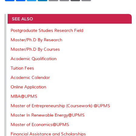
a
c
i
n
a
p
r
i
r
e
t
k
i
y
d
n
e
b
t
e
l
L
P
t
o
e
d
i
r
SEE ALSO
o
r
I
n
e
k
n
k
s
Postgraduate Studies Research Field
s
Master/Ph.D By Research
Master/Ph.D By Courses
Academic Qualification
Tuition Fees
Academic Calendar
Online Application
MBA@UPMS
Master of Entrepreneurship (Coursework) @UPMS
Master In Renewable Energy@UPMS
Master of Economics@UPMS
Financial Assistance and Scholarships